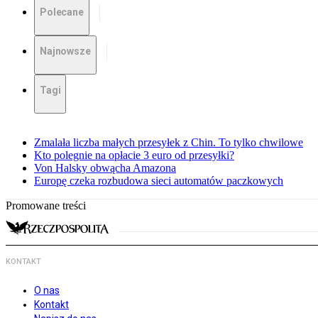
Polecane
Najnowsze
Tagi
Zmalała liczba małych przesyłek z Chin. To tylko chwilowe
Kto polegnie na opłacie 3 euro od przesyłki?
Von Halsky obwącha Amazona
Europę czeka rozbudowa sieci automatów paczkowych
Promowane treści
KONTAKT
O nas
Kontakt