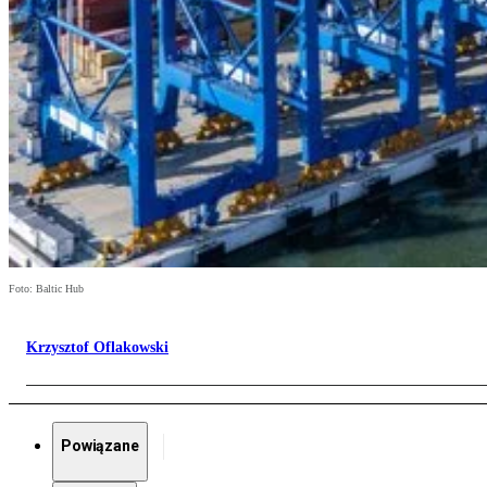
Foto: Baltic Hub
Krzysztof Oflakowski
Powiązane