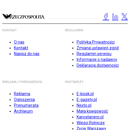
KONTAKT
REGULAMIN
O nas
Polityka Prywatności
Kontakt
Zmiana ustawień zgód
Napisz do nas
Regulamin serwisu
Informacje o nadawcy
Deklaracja dostępności
REKLAMA I PRENUMERATA
PARTNERZY
Reklama
E-kiosk.pl
Ogłoszenia
E-gazety.pl
Prenumerata
Nexto.pl
Archiwum
Mała księgowość
Kancelarierp.pl
Wieści Rolnicze
Życie Warszawy