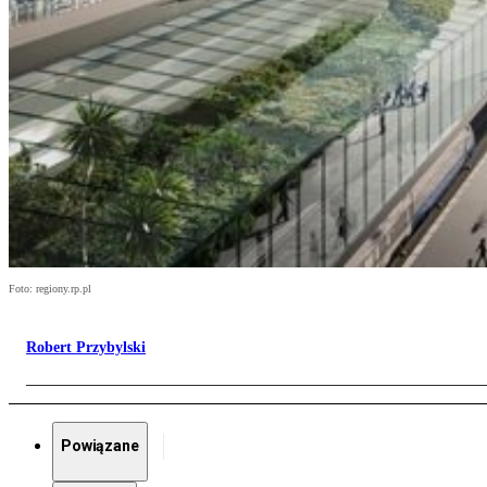
Foto: regiony.rp.pl
Robert Przybylski
Powiązane