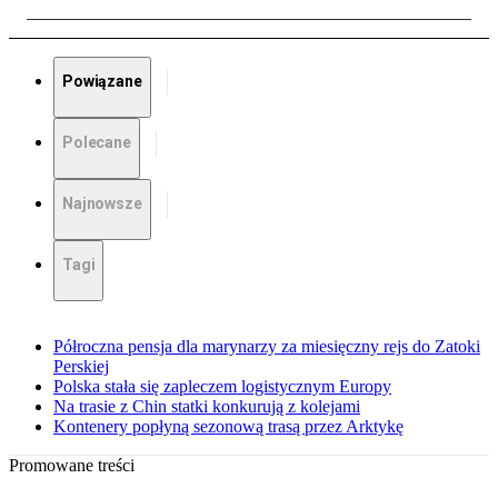
Powiązane
Polecane
Najnowsze
Tagi
Półroczna pensja dla marynarzy za miesięczny rejs do Zatoki
Perskiej
Polska stała się zapleczem logistycznym Europy
Na trasie z Chin statki konkurują z kolejami
Kontenery popłyną sezonową trasą przez Arktykę
Promowane treści