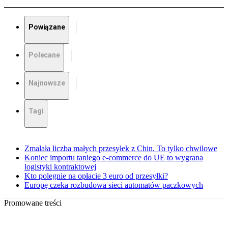
Powiązane
Polecane
Najnowsze
Tagi
Zmalała liczba małych przesyłek z Chin. To tylko chwilowe
Koniec importu taniego e-commerce do UE to wygrana
logistyki kontraktowej
Kto polegnie na opłacie 3 euro od przesyłki?
Europę czeka rozbudowa sieci automatów paczkowych
Promowane treści