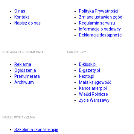
O nas
Polityka Prywatności
Kontakt
Zmiana ustawień zgód
Napisz do nas
Regulamin serwisu
Informacje o nadawcy
Deklaracja dostępności
REKLAMA I PRENUMERATA
PARTNERZY
Reklama
E-kiosk.pl
Ogłoszenia
E-gazety.pl
Prenumerata
Nexto.pl
Archiwum
Mała księgowość
Kancelarierp.pl
Wieści Rolnicze
Życie Warszawy
NASZE WYDARZENIA
Szkolenia i konferencje