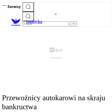
Serwisy
L
ogistyka
Przewoźnicy autokarowi na skraju
bankructwa