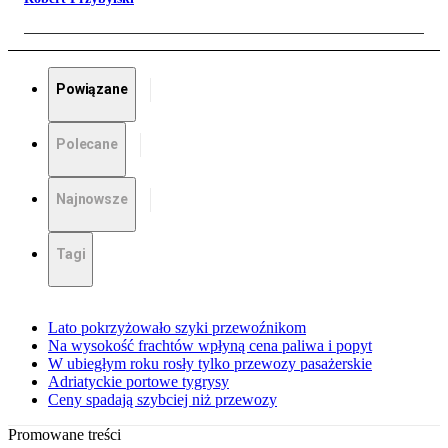
Powiązane
Polecane
Najnowsze
Tagi
Lato pokrzyżowało szyki przewoźnikom
Na wysokość frachtów wpłyną cena paliwa i popyt
W ubiegłym roku rosły tylko przewozy pasażerskie
Adriatyckie portowe tygrysy
Ceny spadają szybciej niż przewozy
Promowane treści