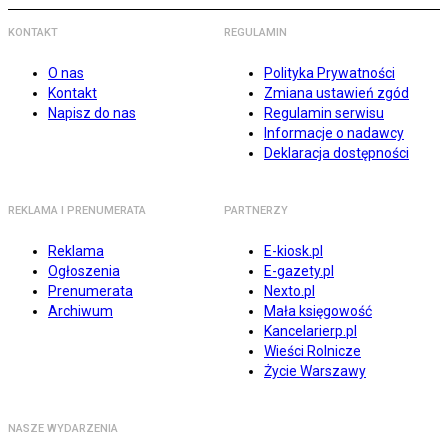
KONTAKT
REGULAMIN
O nas
Polityka Prywatności
Kontakt
Zmiana ustawień zgód
Napisz do nas
Regulamin serwisu
Informacje o nadawcy
Deklaracja dostępności
REKLAMA I PRENUMERATA
PARTNERZY
Reklama
E-kiosk.pl
Ogłoszenia
E-gazety.pl
Prenumerata
Nexto.pl
Archiwum
Mała księgowość
Kancelarierp.pl
Wieści Rolnicze
Życie Warszawy
NASZE WYDARZENIA