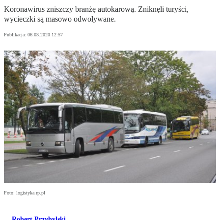
Koronawirus zniszczy branżę autokarową. Zniknęli turyści,
wycieczki są masowo odwoływane.
Publikacja:
06.03.2020 12:57
Foto: logistyka.rp.pl
Robert Przybylski