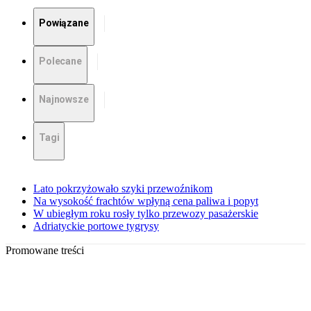
Powiązane
Polecane
Najnowsze
Tagi
Lato pokrzyżowało szyki przewoźnikom
Na wysokość frachtów wpłyną cena paliwa i popyt
W ubiegłym roku rosły tylko przewozy pasażerskie
Adriatyckie portowe tygrysy
Promowane treści