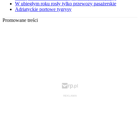
W ubiegłym roku rosły tylko przewozy pasażerskie
Adriatyckie portowe tygrysy
Promowane treści