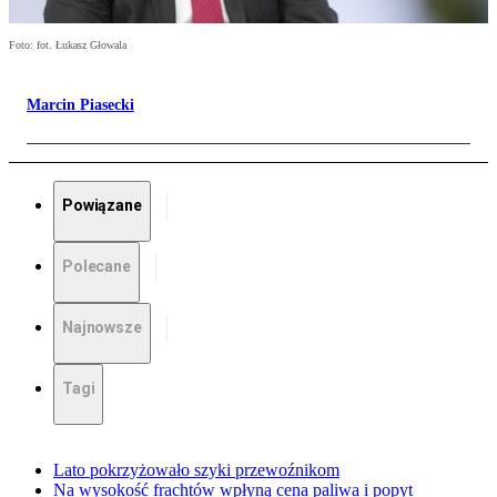
Foto: fot. Łukasz Głowala
Marcin Piasecki
Powiązane
Polecane
Najnowsze
Tagi
Lato pokrzyżowało szyki przewoźnikom
Na wysokość frachtów wpłyną cena paliwa i popyt