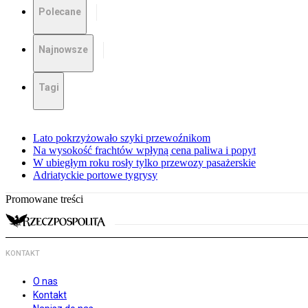
Polecane
Najnowsze
Tagi
Lato pokrzyżowało szyki przewoźnikom
Na wysokość frachtów wpłyną cena paliwa i popyt
W ubiegłym roku rosły tylko przewozy pasażerskie
Adriatyckie portowe tygrysy
Promowane treści
KONTAKT
O nas
Kontakt