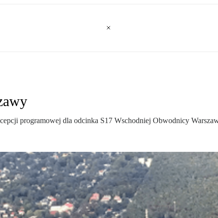
zawy
oncepcji programowej dla odcinka S17 Wschodniej Obwodnicy Warszaw