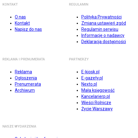
KONTAKT
REGULAMIN
O nas
Polityka Prywatności
Kontakt
Zmiana ustawień zgód
Napisz do nas
Regulamin serwisu
Informacje o nadawcy
Deklaracja dostępności
REKLAMA I PRENUMERATA
PARTNERZY
Reklama
E-kiosk.pl
Ogłoszenia
E-gazety.pl
Prenumerata
Nexto.pl
Archiwum
Mała księgowość
Kancelarierp.pl
Wieści Rolnicze
Życie Warszawy
NASZE WYDARZENIA