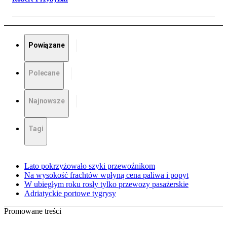
Powiązane
Polecane
Najnowsze
Tagi
Lato pokrzyżowało szyki przewoźnikom
Na wysokość frachtów wpłyną cena paliwa i popyt
W ubiegłym roku rosły tylko przewozy pasażerskie
Adriatyckie portowe tygrysy
Promowane treści