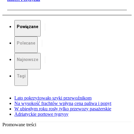
Powiązane
Polecane
Najnowsze
Tagi
Lato pokrzyżowało szyki przewoźnikom
Na wysokość frachtów wpłyną cena paliwa i popyt
W ubiegłym roku rosły tylko przewozy pasażerskie
Adriatyckie portowe tygrysy
Promowane treści