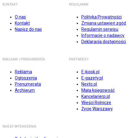
KONTAKT
REGULAMIN
O nas
Polityka Prywatności
Kontakt
Zmiana ustawień zgód
Napisz do nas
Regulamin serwisu
Informacje o nadawcy
Deklaracja dostępności
REKLAMA I PRENUMERATA
PARTNERZY
Reklama
E-kiosk.pl
Ogłoszenia
E-gazety.pl
Prenumerata
Nexto.pl
Archiwum
Mała księgowość
Kancelarierp.pl
Wieści Rolnicze
Życie Warszawy
NASZE WYDARZENIA