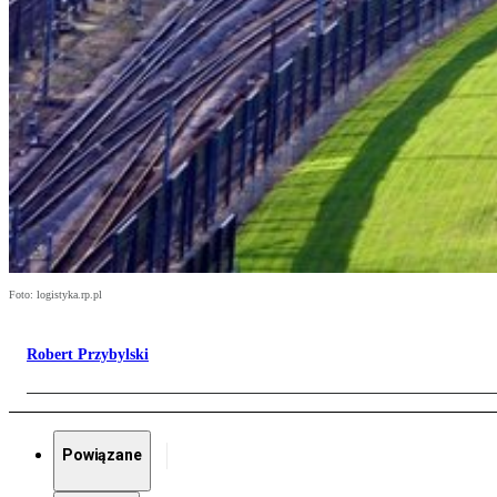
Foto: logistyka.rp.pl
Robert Przybylski
Powiązane