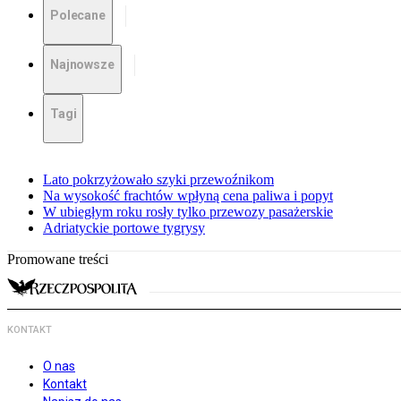
Polecane
Najnowsze
Tagi
Lato pokrzyżowało szyki przewoźnikom
Na wysokość frachtów wpłyną cena paliwa i popyt
W ubiegłym roku rosły tylko przewozy pasażerskie
Adriatyckie portowe tygrysy
Promowane treści
KONTAKT
O nas
Kontakt