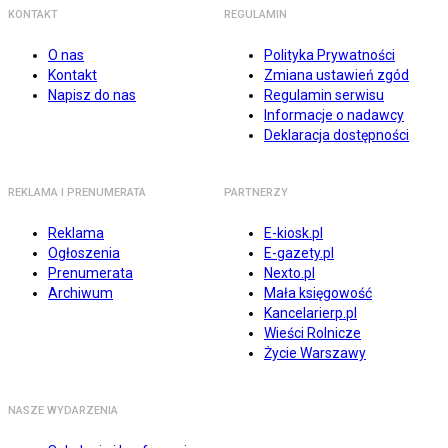
KONTAKT
REGULAMIN
O nas
Polityka Prywatności
Kontakt
Zmiana ustawień zgód
Napisz do nas
Regulamin serwisu
Informacje o nadawcy
Deklaracja dostępności
REKLAMA I PRENUMERATA
PARTNERZY
Reklama
E-kiosk.pl
Ogłoszenia
E-gazety.pl
Prenumerata
Nexto.pl
Archiwum
Mała księgowość
Kancelarierp.pl
Wieści Rolnicze
Życie Warszawy
NASZE WYDARZENIA