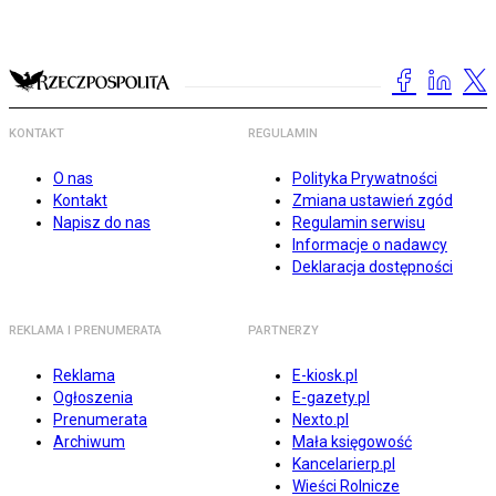
KONTAKT
REGULAMIN
O nas
Polityka Prywatności
Kontakt
Zmiana ustawień zgód
Napisz do nas
Regulamin serwisu
Informacje o nadawcy
Deklaracja dostępności
REKLAMA I PRENUMERATA
PARTNERZY
Reklama
E-kiosk.pl
Ogłoszenia
E-gazety.pl
Prenumerata
Nexto.pl
Archiwum
Mała księgowość
Kancelarierp.pl
Wieści Rolnicze