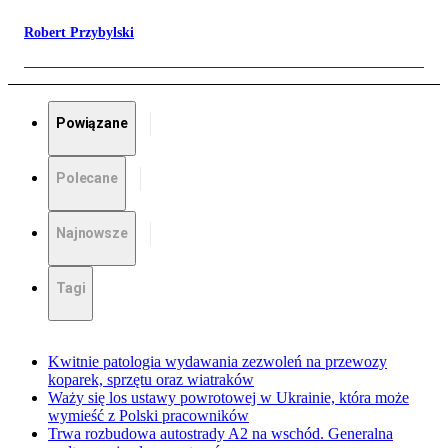
Robert Przybylski
Powiązane
Polecane
Najnowsze
Tagi
Kwitnie patologia wydawania zezwoleń na przewozy
koparek, sprzętu oraz wiatraków
Waży się los ustawy powrotowej w Ukrainie, która może
wymieść z Polski pracowników
Trwa rozbudowa autostrady A2 na wschód. Generalna