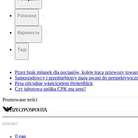
Polecane
Najnowsze
Tagi
Przez brak mijanek dla pociągów, koleje tracą przewozy towa
Samorządowcy i przedsiębiorcy mają uwagi do perspektywiczne
Pesa oficjalnie właścicielem HeiterBlick
Czy taborowa spółka CPK ma sens?
Promowane treści
KONTAKT
O nas