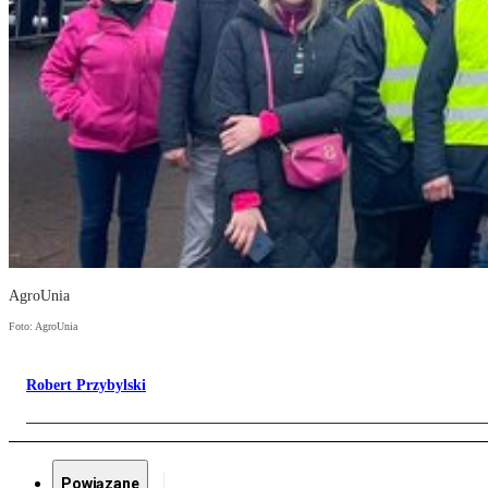
AgroUnia
Foto: AgroUnia
Robert Przybylski
Powiązane