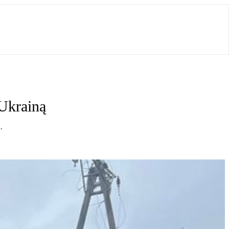
 Ukrainą
.