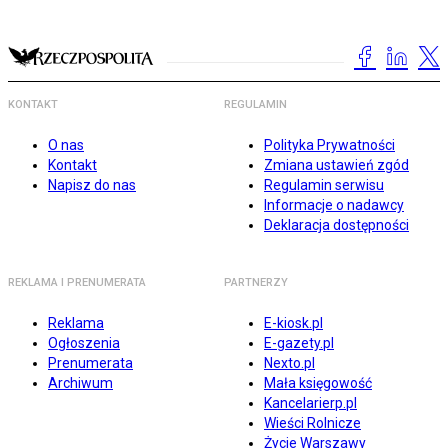
KONTAKT
REGULAMIN
O nas
Polityka Prywatności
Kontakt
Zmiana ustawień zgód
Napisz do nas
Regulamin serwisu
Informacje o nadawcy
Deklaracja dostępności
REKLAMA I PRENUMERATA
PARTNERZY
Reklama
E-kiosk.pl
Ogłoszenia
E-gazety.pl
Prenumerata
Nexto.pl
Archiwum
Mała księgowość
Kancelarierp.pl
Wieści Rolnicze
Życie Warszawy