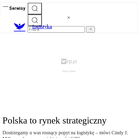
Serwisy
L
ogistyka
Polska to rynek strategiczny
Dostrzegamy u was rosnący popyt na logistykę – mówi Cindy J.