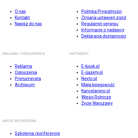
O nas
Polityka Prywatności
Kontakt
Zmiana ustawień zgód
Napisz do nas
Regulamin serwisu
Informacje o nadawcy
Deklaracja dostępności
REKLAMA I PRENUMERATA
PARTNERZY
Reklama
E-kiosk.pl
Ogłoszenia
E-gazety.pl
Prenumerata
Nexto.pl
Archiwum
Mała księgowość
Kancelarierp.pl
Wieści Rolnicze
Życie Warszawy
NASZE WYDARZENIA
Szkolenia i konferencje