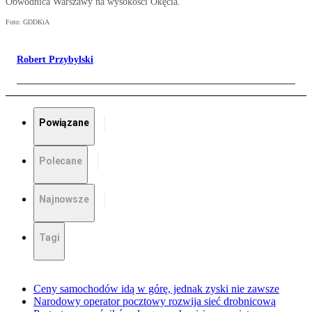
Obwodnica Warszawy na wysokości Okęcia.
Foto: GDDKiA
Robert Przybylski
Powiązane
Polecane
Najnowsze
Tagi
Ceny samochodów idą w górę, jednak zyski nie zawsze
Narodowy operator pocztowy rozwija sieć drobnicową