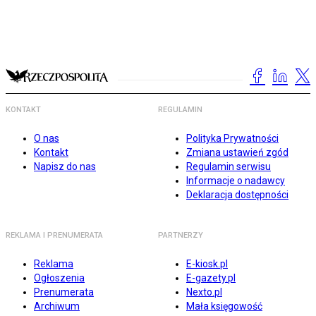
KONTAKT
REGULAMIN
O nas
Polityka Prywatności
Kontakt
Zmiana ustawień zgód
Napisz do nas
Regulamin serwisu
Informacje o nadawcy
Deklaracja dostępności
REKLAMA I PRENUMERATA
PARTNERZY
Reklama
E-kiosk.pl
Ogłoszenia
E-gazety.pl
Prenumerata
Nexto.pl
Archiwum
Mała księgowość