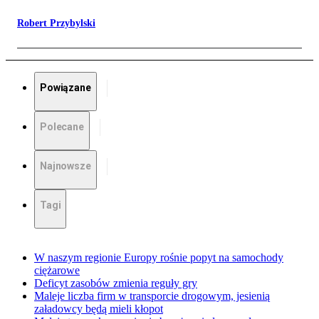
Robert Przybylski
Powiązane
Polecane
Najnowsze
Tagi
W naszym regionie Europy rośnie popyt na samochody
ciężarowe
Deficyt zasobów zmienia reguły gry
Maleje liczba firm w transporcie drogowym, jesienią
załadowcy będą mieli kłopot