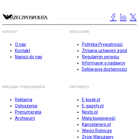
KONTAKT
REGULAMIN
O nas
Polityka Prywatności
Kontakt
Zmiana ustawień zgód
Napisz do nas
Regulamin serwisu
Informacje o nadawcy
Deklaracja dostępności
REKLAMA I PRENUMERATA
PARTNERZY
Reklama
E-kiosk.pl
Ogłoszenia
E-gazety.pl
Prenumerata
Nexto.pl
Archiwum
Mała księgowość
Kancelarierp.pl
Wieści Rolnicze
Życie Warszawy