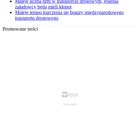
Maleje liczba firm w transporcie drogowym, jesienią
załadowcy będą mieli kłopot
Maleje tempo kurczenia się branży międzynarodowego
transportu drogowego
Promowane treści