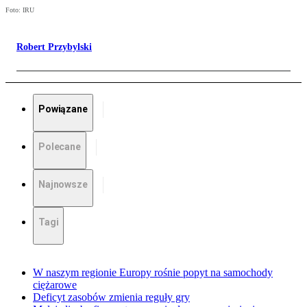
Foto: IRU
Robert Przybylski
Powiązane
Polecane
Najnowsze
Tagi
W naszym regionie Europy rośnie popyt na samochody
ciężarowe
Deficyt zasobów zmienia reguły gry