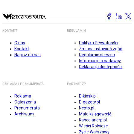
KONTAKT
REGULAMIN
O nas
Polityka Prywatności
Kontakt
Zmiana ustawień zgód
Napisz do nas
Regulamin serwisu
Informacje o nadawcy
Deklaracja dostępności
REKLAMA I PRENUMERATA
PARTNERZY
Reklama
E-kiosk.pl
Ogłoszenia
E-gazety.pl
Prenumerata
Nexto.pl
Archiwum
Mała księgowość
Kancelarierp.pl
Wieści Rolnicze
Życie Warszawy