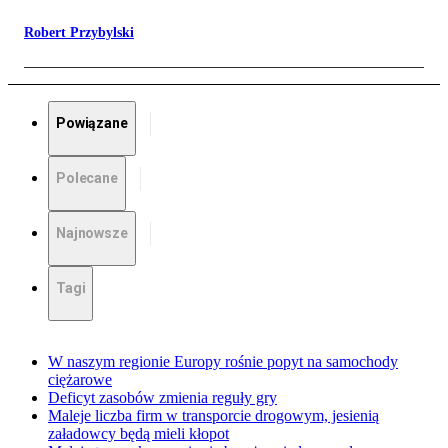
Robert Przybylski
Powiązane
Polecane
Najnowsze
Tagi
W naszym regionie Europy rośnie popyt na samochody
ciężarowe
Deficyt zasobów zmienia reguły gry
Maleje liczba firm w transporcie drogowym, jesienią
załadowcy będą mieli kłopot