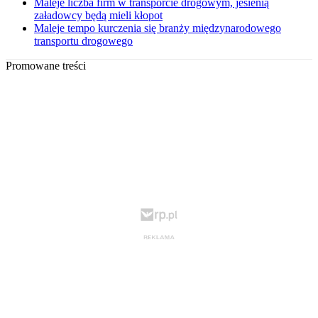
Maleje liczba firm w transporcie drogowym, jesienią
załadowcy będą mieli kłopot
Maleje tempo kurczenia się branży międzynarodowego
transportu drogowego
Promowane treści