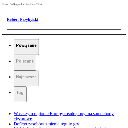
Foto: Podkarpacka Oszukana Wieś
Robert Przybylski
Powiązane
Polecane
Najnowsze
Tagi
W naszym regionie Europy rośnie popyt na samochody
ciężarowe
Deficyt zasobów zmienia reguły gry