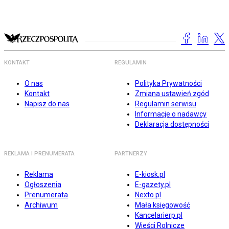
KONTAKT
REGULAMIN
O nas
Polityka Prywatności
Kontakt
Zmiana ustawień zgód
Napisz do nas
Regulamin serwisu
Informacje o nadawcy
Deklaracja dostępności
REKLAMA I PRENUMERATA
PARTNERZY
Reklama
E-kiosk.pl
Ogłoszenia
E-gazety.pl
Prenumerata
Nexto.pl
Archiwum
Mała księgowość
Kancelarierp.pl
Wieści Rolnicze