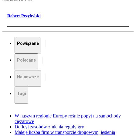
Robert Przybylski
Powiązane
Polecane
Najnowsze
Tagi
W naszym regionie Europy rośnie popyt na samochody
ciężarowe
Deficyt zasobów zmienia reguły gry
Maleje liczba firm w transporcie drogowym, jesienią