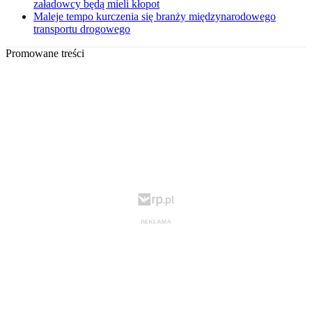
załadowcy będą mieli kłopot
Maleje tempo kurczenia się branży międzynarodowego
transportu drogowego
Promowane treści