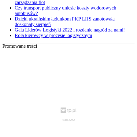
zarządzania flot
Czy transport publiczny uniesie koszty wodorowych
autobusów?
Dzięki ukraińskim ładunkom PKP LHS zanotowała
doskonały sierpień
Gala Liderów Logistyki 2022 i rozdanie nagród za nami!
Rola kierowcy w procesie logistycznym
Promowane treści