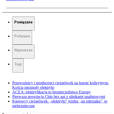
Powiązane
Polecane
Najnowsze
Tagi
Przewoźnicy i producenci ciężarówek na kursie kolizyjnym.
Kością niezgody elektryki
ACEA: elektryfikacja to bezpieczeństwo Europy
Pierwsza prowincja Chin bez aut z silnikami spalinowymi
Kierowcy ciężarówek: „elektryki” jeżdżą „na zderzaku”, to
niebezpieczne