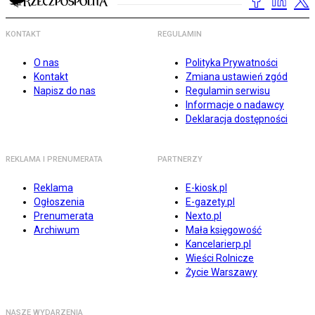
KONTAKT
REGULAMIN
O nas
Polityka Prywatności
Kontakt
Zmiana ustawień zgód
Napisz do nas
Regulamin serwisu
Informacje o nadawcy
Deklaracja dostępności
REKLAMA I PRENUMERATA
PARTNERZY
Reklama
E-kiosk.pl
Ogłoszenia
E-gazety.pl
Prenumerata
Nexto.pl
Archiwum
Mała księgowość
Kancelarierp.pl
Wieści Rolnicze
Życie Warszawy
NASZE WYDARZENIA