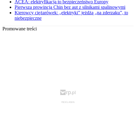
ACEA: elektryfikacja to bezpieczeństwo Europy
Pierwsza prowincja Chin bez aut z silnikami spalinowymi
Kierowcy ciężarówek: „elektryki” jeżdżą „na zderzaku”, to
niebezpieczne
Promowane treści