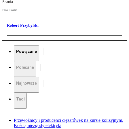
Scania
Foto: Scania
Robert Przybylski
Powiązane
Polecane
Najnowsze
Tagi
Przewoźnicy i producenci ciężarówek na kursie kolizyjnym.
Kością niezgody elektryki