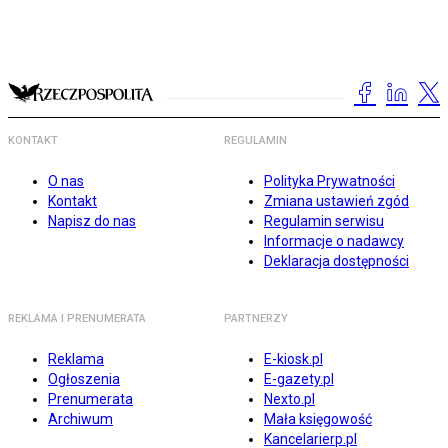
KONTAKT
REGULAMIN
O nas
Polityka Prywatności
Kontakt
Zmiana ustawień zgód
Napisz do nas
Regulamin serwisu
Informacje o nadawcy
Deklaracja dostępności
REKLAMA I PRENUMERATA
PARTNERZY
Reklama
E-kiosk.pl
Ogłoszenia
E-gazety.pl
Prenumerata
Nexto.pl
Archiwum
Mała księgowość
Kancelarierp.pl