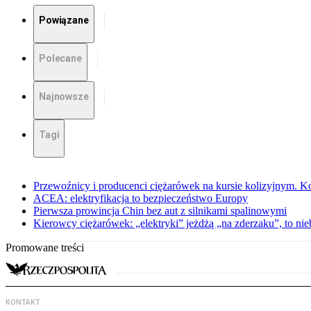
Powiązane
Polecane
Najnowsze
Tagi
Przewoźnicy i producenci ciężarówek na kursie kolizyjnym. Ko
ACEA: elektryfikacja to bezpieczeństwo Europy
Pierwsza prowincja Chin bez aut z silnikami spalinowymi
Kierowcy ciężarówek: „elektryki” jeżdżą „na zderzaku”, to ni
Promowane treści
KONTAKT