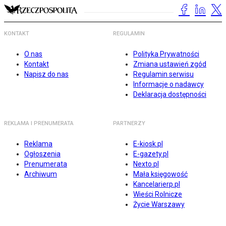
KONTAKT
REGULAMIN
O nas
Polityka Prywatności
Kontakt
Zmiana ustawień zgód
Napisz do nas
Regulamin serwisu
Informacje o nadawcy
Deklaracja dostępności
REKLAMA I PRENUMERATA
PARTNERZY
Reklama
E-kiosk.pl
Ogłoszenia
E-gazety.pl
Prenumerata
Nexto.pl
Archiwum
Mała księgowość
Kancelarierp.pl
Wieści Rolnicze
Życie Warszawy