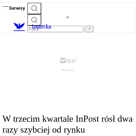
Serwisy
L
ogistyka
W trzecim kwartale InPost rósł dwa
razy szybciej od rynku