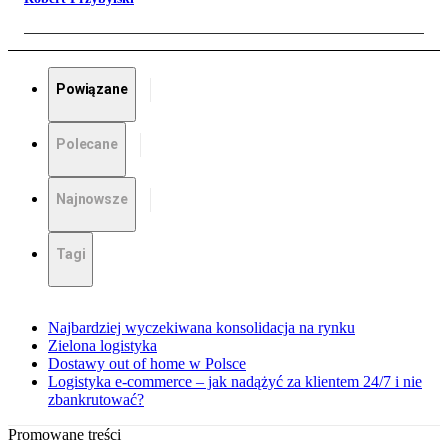
Powiązane
Polecane
Najnowsze
Tagi
Najbardziej wyczekiwana konsolidacja na rynku
Zielona logistyka
Dostawy out of home w Polsce
Logistyka e-commerce – jak nadążyć za klientem 24/7 i nie
zbankrutować?
Promowane treści