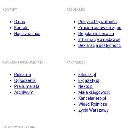
KONTAKT
REGULAMIN
O nas
Polityka Prywatności
Kontakt
Zmiana ustawień zgód
Napisz do nas
Regulamin serwisu
Informacje o nadawcy
Deklaracja dostępności
REKLAMA I PRENUMERATA
PARTNERZY
Reklama
E-kiosk.pl
Ogłoszenia
E-gazety.pl
Prenumerata
Nexto.pl
Archiwum
Mała księgowość
Kancelarierp.pl
Wieści Rolnicze
Życie Warszawy
NASZE WYDARZENIA