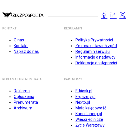
KONTAKT
REGULAMIN
O nas
Polityka Prywatności
Kontakt
Zmiana ustawień zgód
Napisz do nas
Regulamin serwisu
Informacje o nadawcy
Deklaracja dostępności
REKLAMA I PRENUMERATA
PARTNERZY
Reklama
E-kiosk.pl
Ogłoszenia
E-gazety.pl
Prenumerata
Nexto.pl
Archiwum
Mała księgowość
Kancelarierp.pl
Wieści Rolnicze
Życie Warszawy