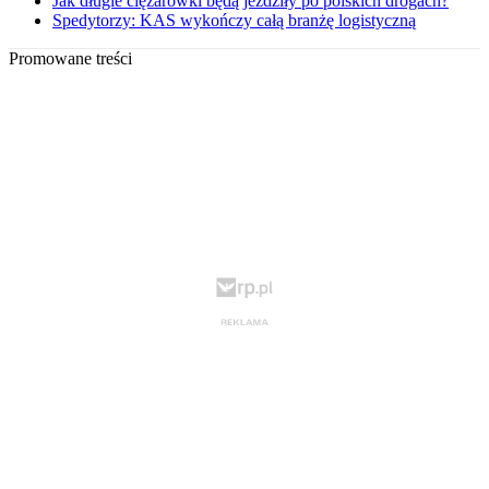
Jak długie ciężarówki będą jeździły po polskich drogach?
Spedytorzy: KAS wykończy całą branżę logistyczną
Promowane treści