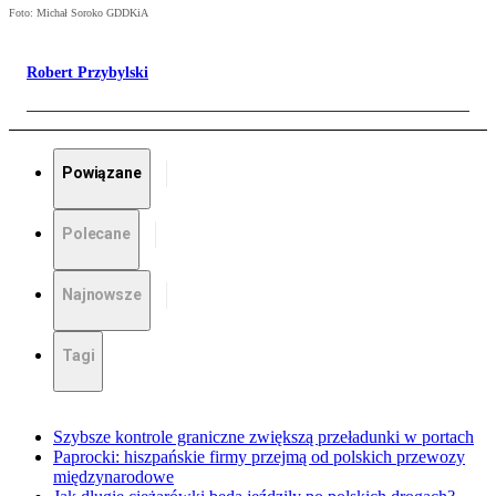
Foto: Michał Soroko GDDKiA
Robert Przybylski
Powiązane
Polecane
Najnowsze
Tagi
Szybsze kontrole graniczne zwiększą przeładunki w portach
Paprocki: hiszpańskie firmy przejmą od polskich przewozy
międzynarodowe