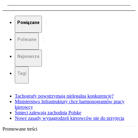
Powiązane
Polecane
Najnowsze
Tagi
Tachografy powstrzymają nielegalną konkurencję?
Ministerstwo Infrastruktury chce harmonogramów pracy
kierowcy
Śmieci zalewają zachodnią Polskę
Nowe zasady wynagrodzeń kierowców nie do przyjęcia
Promowane treści