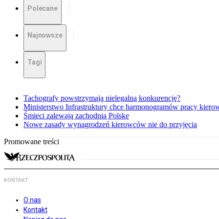
Polecane
Najnowsze
Tagi
Tachografy powstrzymają nielegalną konkurencję?
Ministerstwo Infrastruktury chce harmonogramów pracy kiero
Śmieci zalewają zachodnią Polskę
Nowe zasady wynagrodzeń kierowców nie do przyjęcia
Promowane treści
KONTAKT
O nas
Kontakt