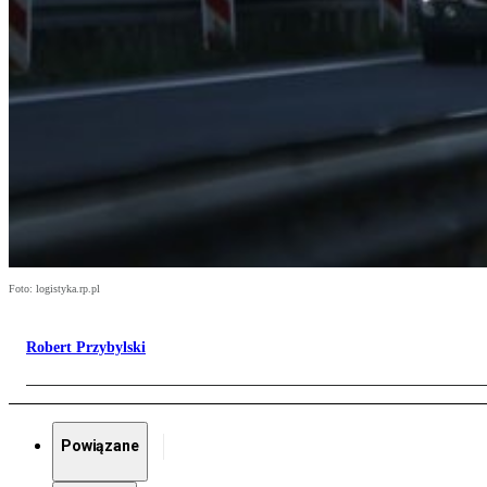
Foto: logistyka.rp.pl
Robert Przybylski
Powiązane