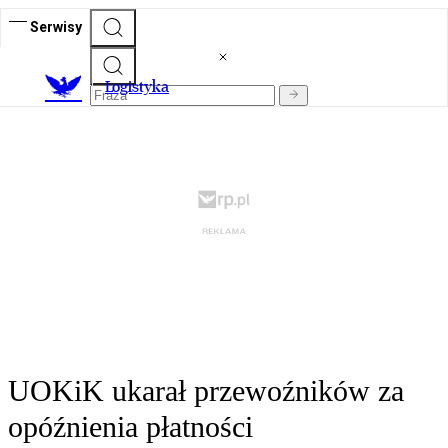
Serwisy
L
ogistyka
UOKiK ukarał przewoźników za
opóźnienia płatności