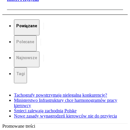
Powiązane
Polecane
Najnowsze
Tagi
Tachografy powstrzymają nielegalną konkurencję?
Ministerstwo Infrastruktury chce harmonogramów pracy
kierowcy
Śmieci zalewają zachodnią Polskę
Nowe zasady wynagrodzeń kierowców nie do przyjęcia
Promowane treści