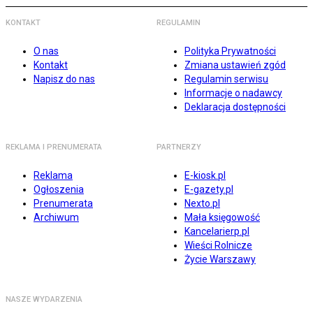
KONTAKT
REGULAMIN
O nas
Polityka Prywatności
Kontakt
Zmiana ustawień zgód
Napisz do nas
Regulamin serwisu
Informacje o nadawcy
Deklaracja dostępności
REKLAMA I PRENUMERATA
PARTNERZY
Reklama
E-kiosk.pl
Ogłoszenia
E-gazety.pl
Prenumerata
Nexto.pl
Archiwum
Mała księgowość
Kancelarierp.pl
Wieści Rolnicze
Życie Warszawy
NASZE WYDARZENIA