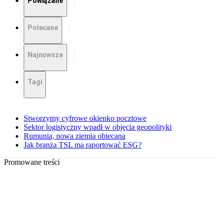
Powiązane
Polecane
Najnowsze
Tagi
Stworzymy cyfrowe okienko pocztowe
Sektor logistyczny wpadł w objęcia geopolityki
Rumunia, nowa ziemia obiecana
Jak branża TSL ma raportować ESG?
Promowane treści