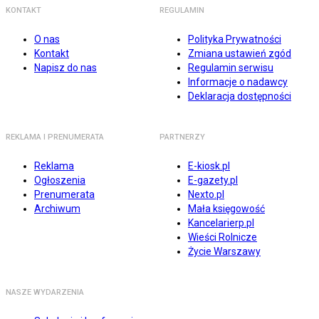
KONTAKT
REGULAMIN
O nas
Polityka Prywatności
Kontakt
Zmiana ustawień zgód
Napisz do nas
Regulamin serwisu
Informacje o nadawcy
Deklaracja dostępności
REKLAMA I PRENUMERATA
PARTNERZY
Reklama
E-kiosk.pl
Ogłoszenia
E-gazety.pl
Prenumerata
Nexto.pl
Archiwum
Mała księgowość
Kancelarierp.pl
Wieści Rolnicze
Życie Warszawy
NASZE WYDARZENIA