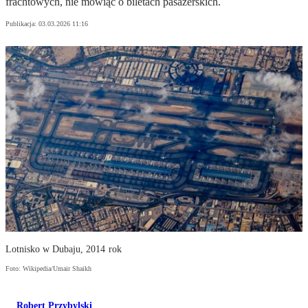
frachtowych, nie mówiąc o biletach pasażerskich.
Publikacja:
03.03.2026 11:16
Lotnisko w Dubaju, 2014 rok
Foto: Wikipedia/Umair Shaikh
Robert Przybylski