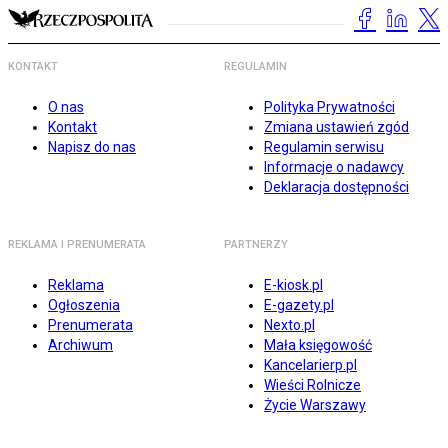
KONTAKT
REGULAMIN
O nas
Polityka Prywatności
Kontakt
Zmiana ustawień zgód
Napisz do nas
Regulamin serwisu
Informacje o nadawcy
Deklaracja dostępności
REKLAMA I PRENUMERATA
PARTNERZY
Reklama
E-kiosk.pl
Ogłoszenia
E-gazety.pl
Prenumerata
Nexto.pl
Archiwum
Mała księgowość
Kancelarierp.pl
Wieści Rolnicze
Życie Warszawy