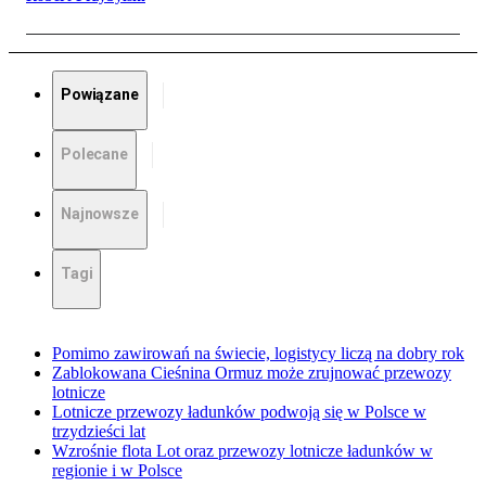
Powiązane
Polecane
Najnowsze
Tagi
Pomimo zawirowań na świecie, logistycy liczą na dobry rok
Zablokowana Cieśnina Ormuz może zrujnować przewozy
lotnicze
Lotnicze przewozy ładunków podwoją się w Polsce w
trzydzieści lat
Wzrośnie flota Lot oraz przewozy lotnicze ładunków w
regionie i w Polsce