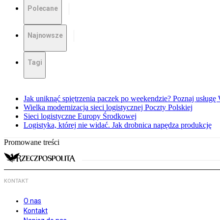
Polecane
Najnowsze
Tagi
Jak uniknąć spiętrzenia paczek po weekendzie? Poznaj usług
Wielka modernizacja sieci logistycznej Poczty Polskiej
Sieci logistyczne Europy Środkowej
Logistyka, której nie widać. Jak drobnica napędza produkcję
Promowane treści
KONTAKT
O nas
Kontakt