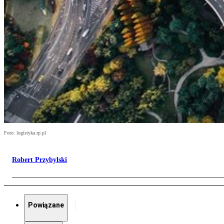
Foto: logistyka.rp.pl
Robert Przybylski
Powiązane