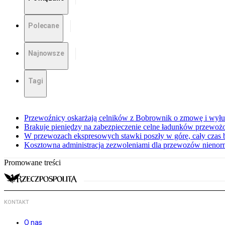
Polecane
Najnowsze
Tagi
Przewoźnicy oskarżają celników z Bobrownik o zmowę i wyłu
Brakuje pieniędzy na zabezpieczenie celne ładunków przewoż
W przewozach ekspresowych stawki poszły w górę, cały czas
Kosztowna administracja zezwoleniami dla przewozów nieno
Promowane treści
KONTAKT
O nas