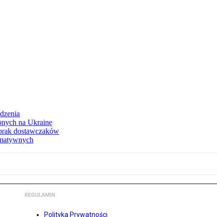
dzenia
onych na Ukrainę
 brak dostawczaków
rmatywnych
REGULAMIN
Polityka Prywatności