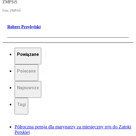
ZMPSiŚ
Foto: ZMPSiŚ
Robert Przybylski
Powiązane
Polecane
Najnowsze
Tagi
Półroczna pensja dla marynarzy za miesięczny rejs do Zatoki
Perskiej