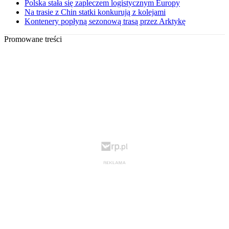
Polska stała się zapleczem logistycznym Europy
Na trasie z Chin statki konkurują z kolejami
Kontenery popłyną sezonową trasą przez Arktykę
Promowane treści