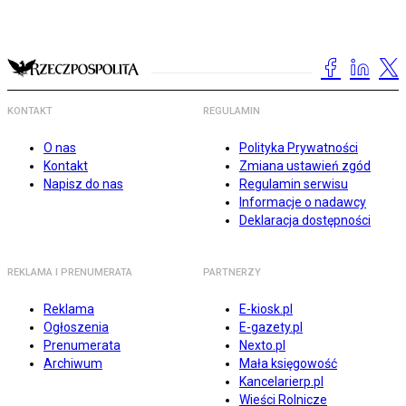
KONTAKT
REGULAMIN
O nas
Polityka Prywatności
Kontakt
Zmiana ustawień zgód
Napisz do nas
Regulamin serwisu
Informacje o nadawcy
Deklaracja dostępności
REKLAMA I PRENUMERATA
PARTNERZY
Reklama
E-kiosk.pl
Ogłoszenia
E-gazety.pl
Prenumerata
Nexto.pl
Archiwum
Mała księgowość
Kancelarierp.pl
Wieści Rolnicze