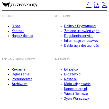
KONTAKT
REGULAMIN
O nas
Polityka Prywatności
Kontakt
Zmiana ustawień zgód
Napisz do nas
Regulamin serwisu
Informacje o nadawcy
Deklaracja dostępności
REKLAMA I PRENUMERATA
PARTNERZY
Reklama
E-kiosk.pl
Ogłoszenia
E-gazety.pl
Prenumerata
Nexto.pl
Archiwum
Mała księgowość
Kancelarierp.pl
Wieści Rolnicze
Życie Warszawy