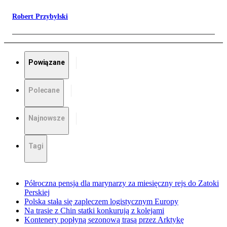
Robert Przybylski
Powiązane
Polecane
Najnowsze
Tagi
Półroczna pensja dla marynarzy za miesięczny rejs do Zatoki
Perskiej
Polska stała się zapleczem logistycznym Europy
Na trasie z Chin statki konkurują z kolejami
Kontenery popłyną sezonową trasą przez Arktykę