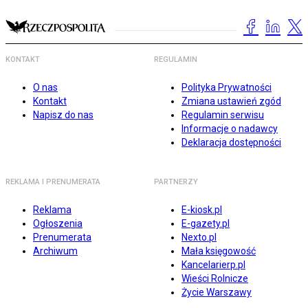
KONTAKT
REGULAMIN
O nas
Polityka Prywatności
Kontakt
Zmiana ustawień zgód
Napisz do nas
Regulamin serwisu
Informacje o nadawcy
Deklaracja dostępności
REKLAMA I PRENUMERATA
PARTNERZY
Reklama
E-kiosk.pl
Ogłoszenia
E-gazety.pl
Prenumerata
Nexto.pl
Archiwum
Mała księgowość
Kancelarierp.pl
Wieści Rolnicze
Życie Warszawy