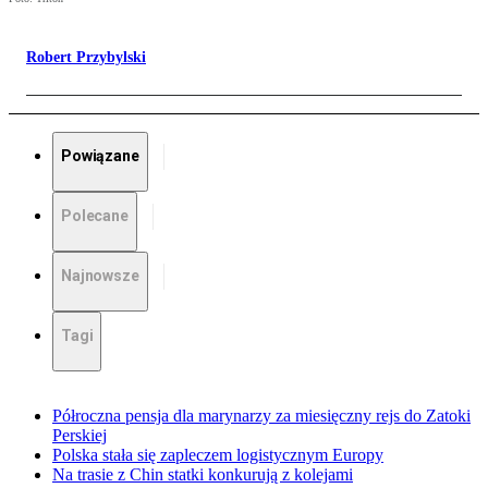
Robert Przybylski
Powiązane
Polecane
Najnowsze
Tagi
Półroczna pensja dla marynarzy za miesięczny rejs do Zatoki
Perskiej
Polska stała się zapleczem logistycznym Europy
Na trasie z Chin statki konkurują z kolejami