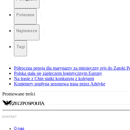
Polecane
Najnowsze
Tagi
Półroczna pensja dla marynarzy za miesięczny rejs do Zatoki Pe
Polska stała się zapleczem logistycznym Europy
Na trasie z Chin statki konkurują z kolejami
Kontenery popłyną sezonową trasą przez Arktykę
Promowane treści
KONTAKT
O nas