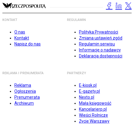
KONTAKT
REGULAMIN
O nas
Polityka Prywatności
Kontakt
Zmiana ustawień zgód
Napisz do nas
Regulamin serwisu
Informacje o nadawcy
Deklaracja dostępności
REKLAMA I PRENUMERATA
PARTNERZY
Reklama
E-kiosk.pl
Ogłoszenia
E-gazety.pl
Prenumerata
Nexto.pl
Archiwum
Mała księgowość
Kancelarierp.pl
Wieści Rolnicze
Życie Warszawy