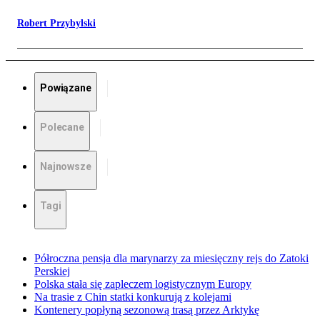
Robert Przybylski
Powiązane
Polecane
Najnowsze
Tagi
Półroczna pensja dla marynarzy za miesięczny rejs do Zatoki
Perskiej
Polska stała się zapleczem logistycznym Europy
Na trasie z Chin statki konkurują z kolejami
Kontenery popłyną sezonową trasą przez Arktykę