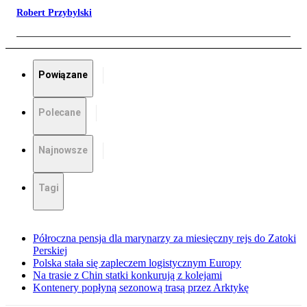
Robert Przybylski
Powiązane
Polecane
Najnowsze
Tagi
Półroczna pensja dla marynarzy za miesięczny rejs do Zatoki
Perskiej
Polska stała się zapleczem logistycznym Europy
Na trasie z Chin statki konkurują z kolejami
Kontenery popłyną sezonową trasą przez Arktykę