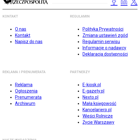
KONTAKT
REGULAMIN
O nas
Polityka Prywatności
Kontakt
Zmiana ustawień zgód
Napisz do nas
Regulamin serwisu
Informacje o nadawcy
Deklaracja dostępności
REKLAMA I PRENUMERATA
PARTNERZY
Reklama
E-kiosk.pl
Ogłoszenia
E-gazety.pl
Prenumerata
Nexto.pl
Archiwum
Mała księgowość
Kancelarierp.pl
Wieści Rolnicze
Życie Warszawy