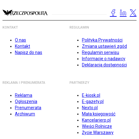
KONTAKT
REGULAMIN
O nas
Polityka Prywatności
Kontakt
Zmiana ustawień zgód
Napisz do nas
Regulamin serwisu
Informacje o nadawcy
Deklaracja dostępności
REKLAMA I PRENUMERATA
PARTNERZY
Reklama
E-kiosk.pl
Ogłoszenia
E-gazety.pl
Prenumerata
Nexto.pl
Archiwum
Mała księgowość
Kancelarierp.pl
Wieści Rolnicze
Życie Warszawy