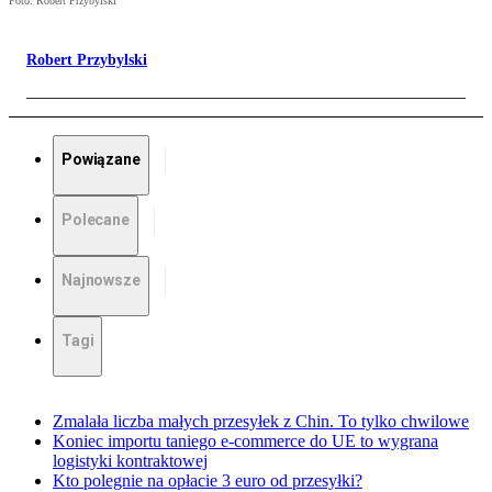
Foto: Robert Przybylski
Robert Przybylski
Powiązane
Polecane
Najnowsze
Tagi
Zmalała liczba małych przesyłek z Chin. To tylko chwilowe
Koniec importu taniego e-commerce do UE to wygrana
logistyki kontraktowej
Kto polegnie na opłacie 3 euro od przesyłki?