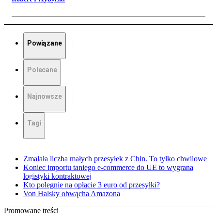
Powiązane
Polecane
Najnowsze
Tagi
Zmalała liczba małych przesyłek z Chin. To tylko chwilowe
Koniec importu taniego e-commerce do UE to wygrana
logistyki kontraktowej
Kto polegnie na opłacie 3 euro od przesyłki?
Von Halsky obwącha Amazona
Promowane treści