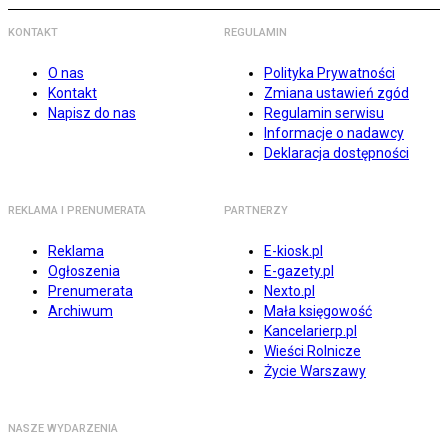
KONTAKT
REGULAMIN
O nas
Polityka Prywatności
Kontakt
Zmiana ustawień zgód
Napisz do nas
Regulamin serwisu
Informacje o nadawcy
Deklaracja dostępności
REKLAMA I PRENUMERATA
PARTNERZY
Reklama
E-kiosk.pl
Ogłoszenia
E-gazety.pl
Prenumerata
Nexto.pl
Archiwum
Mała księgowość
Kancelarierp.pl
Wieści Rolnicze
Życie Warszawy
NASZE WYDARZENIA