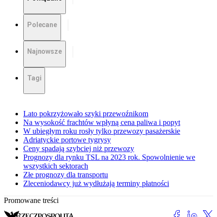
Polecane
Najnowsze
Tagi
Lato pokrzyżowało szyki przewoźnikom
Na wysokość frachtów wpłyną cena paliwa i popyt
W ubiegłym roku rosły tylko przewozy pasażerskie
Adriatyckie portowe tygrysy
Ceny spadają szybciej niż przewozy
Prognozy dla rynku TSL na 2023 rok. Spowolnienie we
wszystkich sektorach
Złe prognozy dla transportu
Zleceniodawcy już wydłużają terminy płatności
Promowane treści