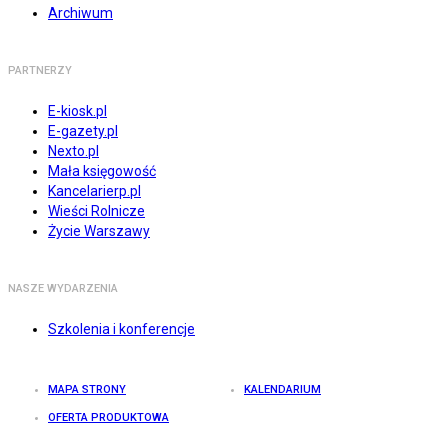
Archiwum
PARTNERZY
E-kiosk.pl
E-gazety.pl
Nexto.pl
Mała księgowość
Kancelarierp.pl
Wieści Rolnicze
Życie Warszawy
NASZE WYDARZENIA
Szkolenia i konferencje
MAPA STRONY
KALENDARIUM
OFERTA PRODUKTOWA