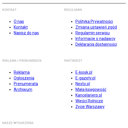
KONTAKT
REGULAMIN
O nas
Polityka Prywatności
Kontakt
Zmiana ustawień zgód
Napisz do nas
Regulamin serwisu
Informacje o nadawcy
Deklaracja dostępności
REKLAMA I PRENUMERATA
PARTNERZY
Reklama
E-kiosk.pl
Ogłoszenia
E-gazety.pl
Prenumerata
Nexto.pl
Archiwum
Mała księgowość
Kancelarierp.pl
Wieści Rolnicze
Życie Warszawy
NASZE WYDARZENIA