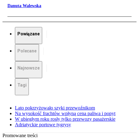
Danuta Walewska
Powiązane
Polecane
Najnowsze
Tagi
Lato pokrzyżowało szyki przewoźnikom
Na wysokość frachtów wpłyną cena paliwa i popyt
W ubiegłym roku rosły tylko przewozy pasażerskie
Adriatyckie portowe tygrysy
Promowane treści