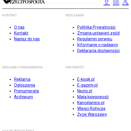
KONTAKT
REGULAMIN
O nas
Polityka Prywatności
Kontakt
Zmiana ustawień zgód
Napisz do nas
Regulamin serwisu
Informacje o nadawcy
Deklaracja dostępności
REKLAMA I PRENUMERATA
PARTNERZY
Reklama
E-kiosk.pl
Ogłoszenia
E-gazety.pl
Prenumerata
Nexto.pl
Archiwum
Mała księgowość
Kancelarierp.pl
Wieści Rolnicze
Życie Warszawy