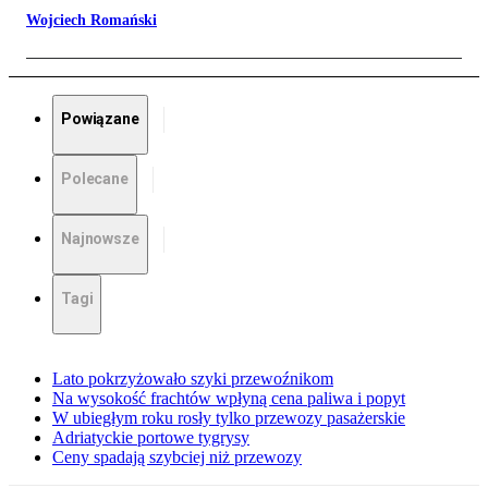
Wojciech Romański
Powiązane
Polecane
Najnowsze
Tagi
Lato pokrzyżowało szyki przewoźnikom
Na wysokość frachtów wpłyną cena paliwa i popyt
W ubiegłym roku rosły tylko przewozy pasażerskie
Adriatyckie portowe tygrysy
Ceny spadają szybciej niż przewozy