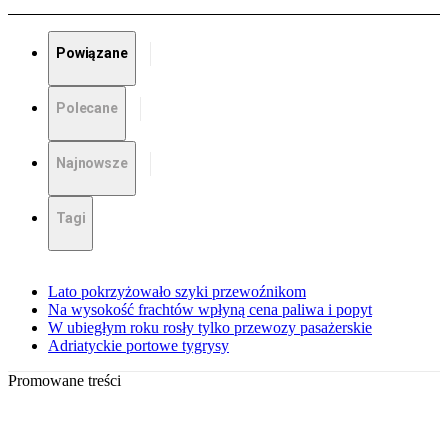
Powiązane
Polecane
Najnowsze
Tagi
Lato pokrzyżowało szyki przewoźnikom
Na wysokość frachtów wpłyną cena paliwa i popyt
W ubiegłym roku rosły tylko przewozy pasażerskie
Adriatyckie portowe tygrysy
Promowane treści