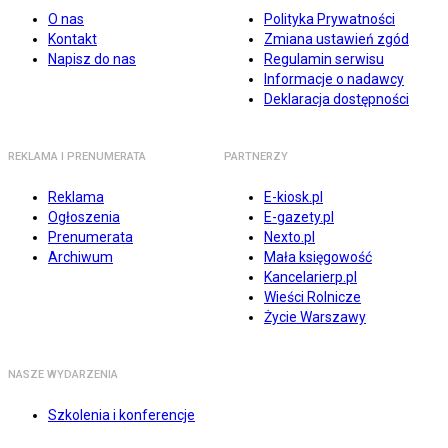
O nas
Polityka Prywatności
Kontakt
Zmiana ustawień zgód
Napisz do nas
Regulamin serwisu
Informacje o nadawcy
Deklaracja dostępności
REKLAMA I PRENUMERATA
PARTNERZY
Reklama
E-kiosk.pl
Ogłoszenia
E-gazety.pl
Prenumerata
Nexto.pl
Archiwum
Mała księgowość
Kancelarierp.pl
Wieści Rolnicze
Życie Warszawy
NASZE WYDARZENIA
Szkolenia i konferencje